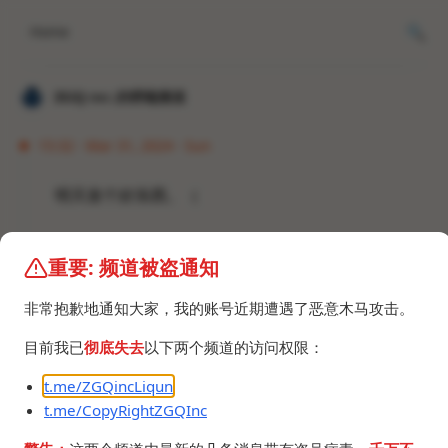
Home
𝐙𝐆𝐐 ɪɴᴄ.的唠嗑频道
15:32 · Mar 31, 2024 · Sun
明天发个好东西。（
重要: 频道被盗通知
非常抱歉地通知大家，我的账号近期遭遇了恶意木马攻击。
目前我已
彻底失去
以下两个频道的访问权限：
t.me/ZGQincLiqun
t.me/CopyRightZGQInc