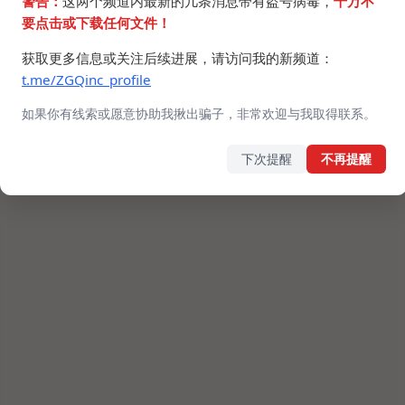
警告：
这两个频道内最新的几条消息带有盗号病毒，
千万不
要点击或下载任何文件！
获取更多信息或关注后续进展，请访问我的新频道：
t.me/ZGQinc_profile
如果你有线索或愿意协助我揪出骗子，非常欢迎与我取得联系。
下次提醒
不再提醒