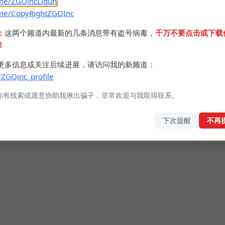
.me/ZGQincLiqun
.me/CopyRightZGQInc
：
这两个频道内最新的几条消息带有盗号病毒，
千万不要点击或下载
！
更多信息或关注后续进展，请访问我的新频道：
/ZGQinc_profile
你有线索或愿意协助我揪出骗子，非常欢迎与我取得联系。
下次提醒
不再