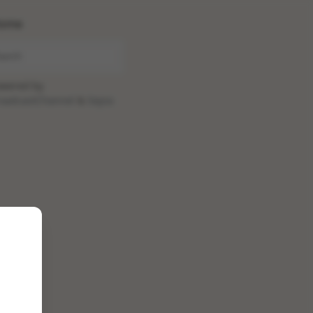
ome
wered by
oadcastChannel
&
Sepia