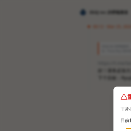
𝐙𝐆𝐐 ɪɴᴄ.的唠嗑频道
00:12 · Mar 25, 202
𝐙𝐆𝐐 ɪɴᴄ.的唠嗑频道
哇！Pizza Boy 
https://t.me/l
好！请务必加大
下个目标：Ryuj
非常
目前