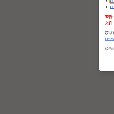
t
t
警告
文件
获取
t.me
如果