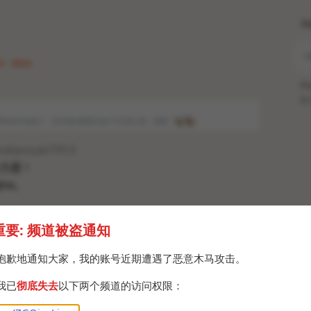
H
4 · Mon
Po
Br
GBA和DraStic也似了，任天堂法务部又似了2只亲人捏，恭喜！
🍾
🎉
andiansub/7913
力度！
inx。
重要: 频道被盗通知
抱歉地通知大家，我的账号近期遭遇了恶意木马攻击。
我已
彻底失去
以下两个频道的访问权限：