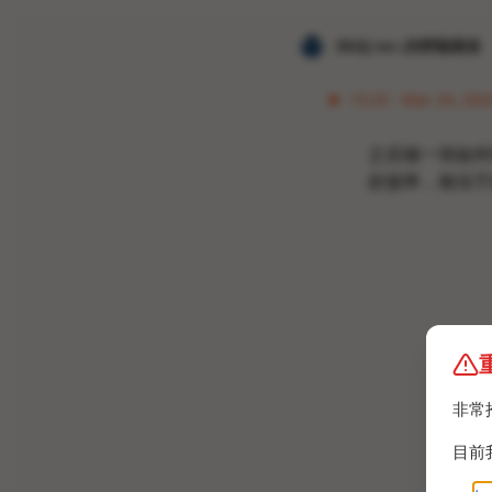
𝐙𝐆𝐐 ɪɴᴄ.的唠嗑频道
15:25 · Mar 24, 202
之后做一张如何
折损率，相当于提
非常
目前