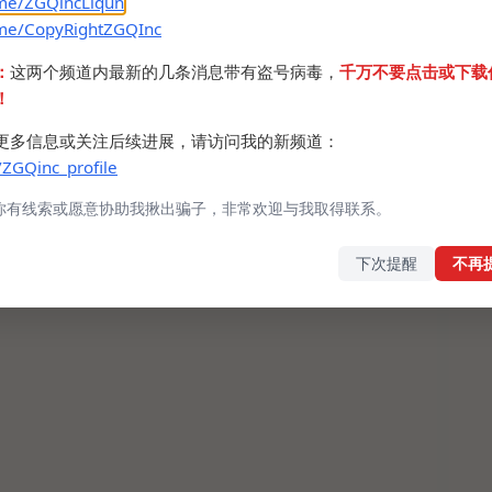
.me/ZGQincLiqun
.me/CopyRightZGQInc
：
这两个频道内最新的几条消息带有盗号病毒，
千万不要点击或下载
！
更多信息或关注后续进展，请访问我的新频道：
/ZGQinc_profile
你有线索或愿意协助我揪出骗子，非常欢迎与我取得联系。
下次提醒
不再