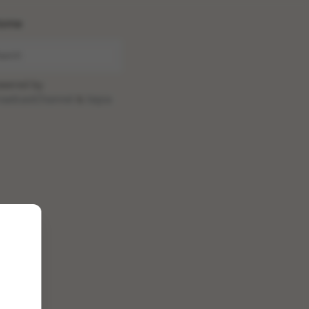
ome
wered by
oadcastChannel
&
Sepia