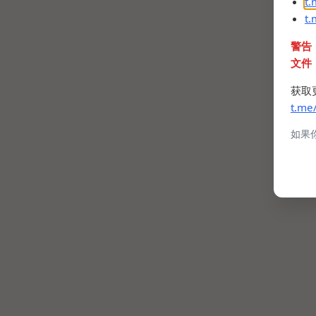
t
t
警告
文件
获取
t.me
如果