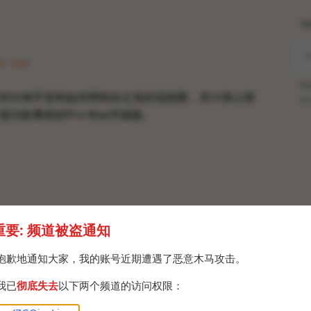
H
4 · Sun
Po
对付伸手党和如何帮助自立党的流程图，并计算心情
Br
问收费表的Pro Max升级版。
重要: 频道被盗通知
抱歉地通知大家，我的账号近期遭遇了恶意木马攻击。
我已
彻底失去
以下两个频道的访问权限：